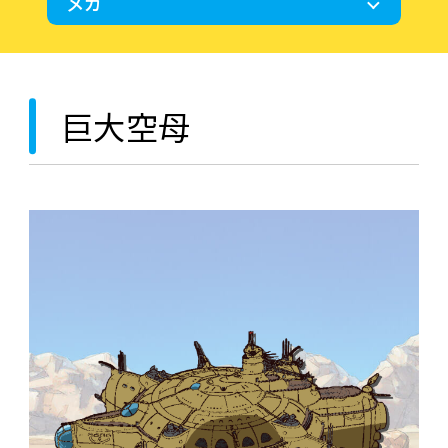
メカ
巨大空母