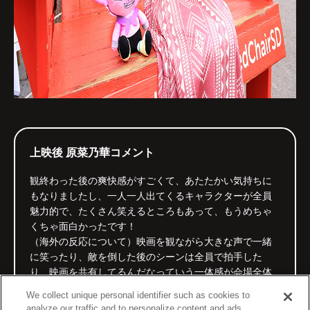
上映後 原菜乃華コメント
観終わった後の爽快感がすごくて、あたたかい気持ちに
もなりましたし、一人一人出てくるキャラクターが全員
魅力的で、たくさん笑えるところもあって、もうめちゃ
くちゃ面白かったです！
（海外の反応について）映画を観ながら大きな声で一緒
に笑ったり、敵を倒した後のシーンは全員で拍手した
り、映画を共有してるんだなっていう一体感が会場全体
に合って、すごく楽しかったです。
We collect unique personal identifier such as cookies to
（お気に入りのキャラクターについて）やっぱりベルゼ
analyze our traffic and to personalize content and ads.