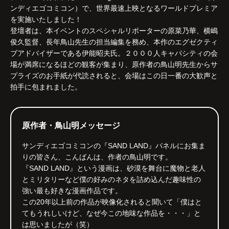
ンディエゴコミコン）で、世界最速上映となるワールドプレミア
を実施いたしました！
登壇者は、本イベントのスペシャルリポーターの原菜乃華、横嶋
俊久監督、長年鳥山先生の担当編集を務め、本作のエグゼクティ
ブアドバイザーである伊能昭夫氏。２０００人キャパシティの会
場が満席になるほどの観客が集まり、原作者の鳥山明先生からサ
プライズのお手紙が代読されると、会場はこの日一番の大歓声と
拍手に包まれました。
原作者・鳥山明メッセージ
サンディエゴコミコンの『SAND LAND』パネルにお集ま
りの皆さん、こんばんは、作者の鳥山明です。
『SAND LAND』という漫画は、砂漠を舞台に魔物と老人
とミリタリーなど僕の好みのネタを詰め込んだ趣味性の
強い最も好きな漫画作品です。
この20年以上前の作品が映像化されると聞いて「僕はと
てもうれしいけど、なぜ今この地味な作品を・・・」と
は思いましたが（笑）